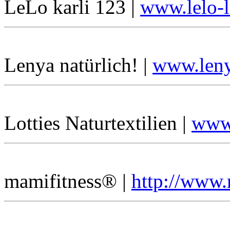
LeLo karli 123 |
www.lelo-l
Lenya natürlich! |
www.leny
Lotties Naturtextilien |
www.
mamifitness® |
http://www.