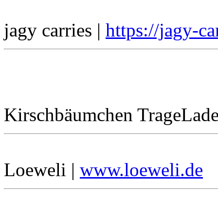
jagy carries |
https://jagy-c
Kirschbäumchen TrageLade
Loeweli |
www.loeweli.de