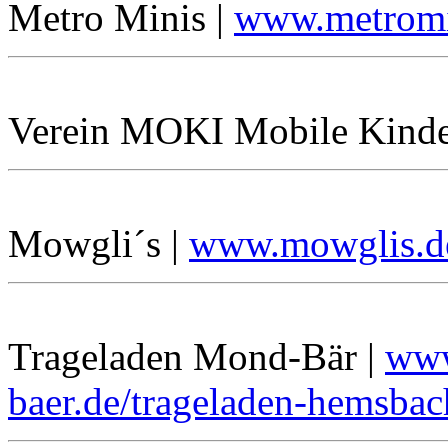
Metro Minis |
www.metromi
Verein MOKI Mobile Kinde
Mowgli´s |
www.mowglis.d
Trageladen Mond-Bär |
www
baer.de/trageladen-hemsbac